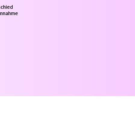
schied
 Annahme