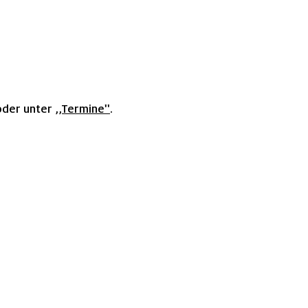
oder unter
,,Termine''
.