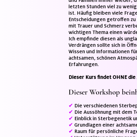
und Familien immer wieder, da
letzten Stunden viel zu weni
ist. Häufig bleiben viele Fra
Entscheidungen getroffen zu
mit Trauer und Schmerz verbu
wichtigen Thema einen würde
Ich empfinde diesen als ungl
Verdrängen sollte sich in Öf
Wissen und Informationen für
achtsamen, schönen Atmospär
Erfahrungen.
Dieser Kurs findet OHNE die 
Dieser Workshop beinha
✔
Die verschiedenen Sterbe
✔
Die Aussöhnung mit dem Tod
✔
Einblick in Sterbegenetik 
✔
Grundlagen einer achtsame
✔
Raum für persönliche Frage