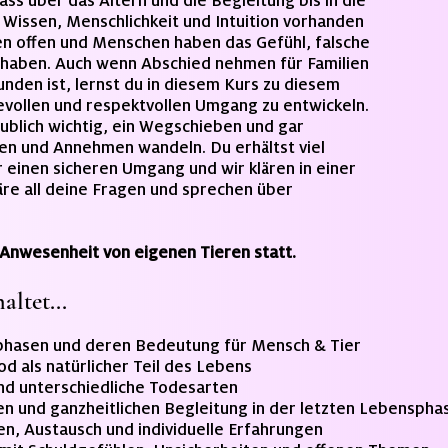
ss über das Altern und die Begleitung bis in die
g Wissen, Menschlichkeit und Intuition vorhanden
gen offen und Menschen haben das Gefühl, falsche
 haben. Auch wenn Abschied nehmen für Familien
nden ist, lernst du in diesem Kurs zu diesem
vollen und respektvollen Umgang zu entwickeln.
aublich wichtig, ein Wegschieben und gar
fnen und Annehmen wandeln. Du erhältst viel
 einen sicheren Umgang und wir klären in einer
e all deine Fragen und sprechen über
Anwesenheit von eigenen Tieren statt.
ltet...
phasen und deren Bedeutung für Mensch & Tier
 als natürlicher Teil des Lebens
und unterschiedliche Todesarten
n und ganzheitlichen Begleitung in der letzten Lebenspha
n, Austausch und individuelle Erfahrungen