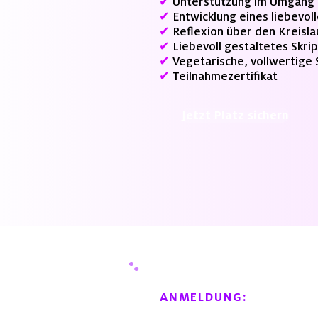
✔
Unterstützung im Umgang 
✔
Entwicklung eines liebevol
✔
Reflexion über den Kreisl
✔
Liebevoll gestaltetes Skri
✔
Vegetarische, vollwertig
✔
Teilnahmezertifikat
Jetzt Platz sichern
ANMELDUNG: